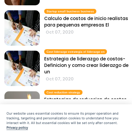
Startup small business business
Calculo de costos de inicio realistas
para pequenas empresas El
Oct 07, 2020
Cost liderazgo estrategia el liderazgo en
Estrategia de liderazgo de costos-
Definicion y como crear liderazgo de
un
Oct 07, 2020
Cost reduction strategy
Estrategias de reduccion de costos
que funcionan La
Oct 07, 2020
Our website uses essential cookies to ensure its proper operation and
tracking, targeting and personalization cookies to understand how you
Entonces, cual es el costo de
interact with it. All but essential cookies will be set only after consent.
Privacy policy