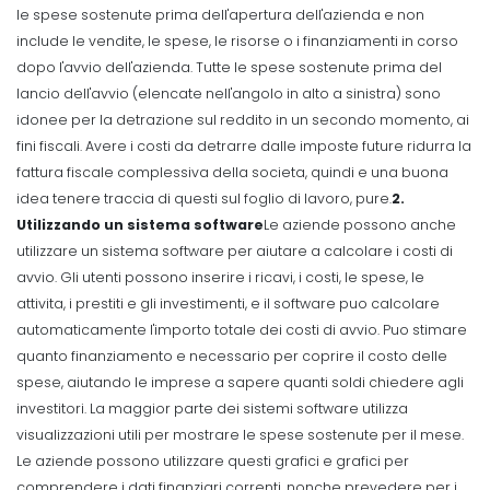
le spese sostenute prima dell'apertura dell'azienda e non
include le vendite, le spese, le risorse o i finanziamenti in corso
dopo l'avvio dell'azienda.
Tutte le spese sostenute prima del
lancio dell'avvio (elencate nell'angolo in alto a sinistra) sono
idonee per la detrazione sul reddito in un secondo momento, ai
fini fiscali. Avere i costi da detrarre dalle imposte future ridurra la
fattura fiscale complessiva della societa, quindi e una buona
idea tenere traccia di questi sul foglio di lavoro, pure.
2.
Utilizzando un sistema software
Le aziende possono anche
utilizzare un sistema software per aiutare a calcolare i costi di
avvio. Gli utenti possono inserire i ricavi, i costi, le spese, le
attivita, i prestiti e gli investimenti, e il software puo calcolare
automaticamente l'importo totale dei costi di avvio. Puo stimare
quanto finanziamento e necessario per coprire il costo delle
spese, aiutando le imprese a sapere quanti soldi chiedere agli
investitori.
La maggior parte dei sistemi software utilizza
visualizzazioni utili per mostrare le spese sostenute per il mese.
Le aziende possono utilizzare questi grafici e grafici per
comprendere i dati finanziari correnti, nonche prevedere per i