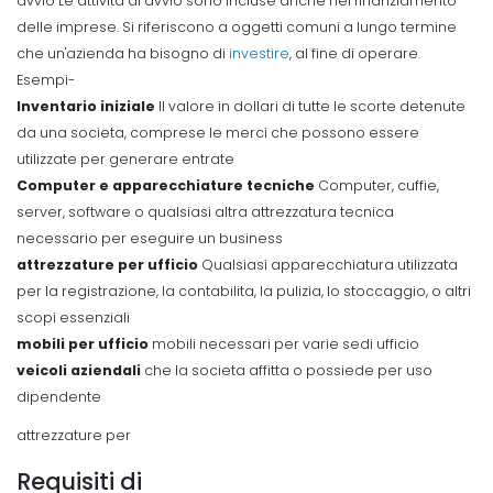
avvio Le attivita di avvio sono incluse anche nel finanziamento
delle imprese. Si riferiscono a oggetti comuni a lungo termine
che un'azienda ha bisogno di
investire
, al fine di operare.
Esempi-
Inventario iniziale
Il valore in dollari di tutte le scorte detenute
da una societa, comprese le merci che possono essere
utilizzate per generare entrate
Computer e apparecchiature tecniche
Computer, cuffie,
server, software o qualsiasi altra attrezzatura tecnica
necessario per eseguire un business
attrezzature per ufficio
Qualsiasi apparecchiatura utilizzata
per la registrazione, la contabilita, la pulizia, lo stoccaggio, o altri
scopi essenziali
mobili per ufficio
mobili necessari per varie sedi ufficio
veicoli aziendali
che la societa affitta o possiede per uso
dipendente
attrezzature per
Requisiti di