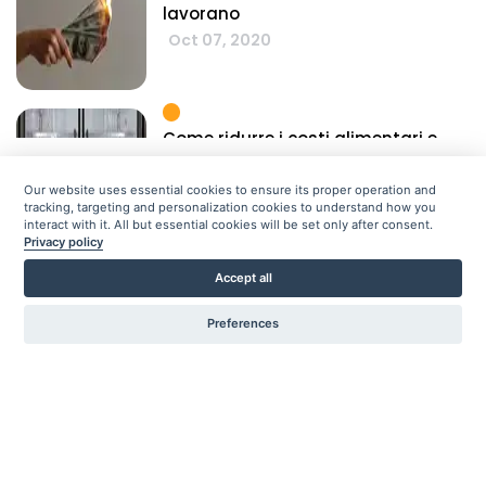
lavorano
Oct 07, 2020
Come ridurre i costi alimentari e
aumentare i ricavi
Oct 07, 2020
Our website uses essential cookies to ensure its proper operation and
tracking, targeting and personalization cookies to understand how you
Quindi, qual e il costo di fare
interact with it. All but essential cookies will be set only after consent.
Privacy policy
affari?
Ridurre i costi di produzione la
Accept all
Come ridurre i costi di produzione La
October 07, 2020
Cost of Doing
Oct 07, 2020
Preferences
Ridurre i costi operativi
I 10 suggerimenti principali per
ridurre i costi operativi