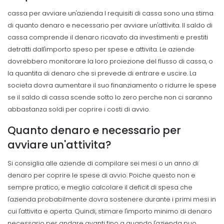
cassa per avviare un'azienda I requisiti di cassa sono una stima
di quanto denaro e necessario per avviare un'attivita. Il saldo di
cassa comprende il denaro ricavato da investimenti e prestiti
detratti dall'importo speso per spese e attivita.
Le aziende
dovrebbero monitorare la loro proiezione del flusso di cassa, o
la quantita di denaro che si prevede di entrare e uscire. La
societa dovra aumentare il suo finanziamento o ridurre le spese
se il saldo di cassa scende sotto lo zero perche non ci saranno
abbastanza soldi per coprire i costi di avvio.
Quanto denaro e necessario per
avviare un'attivita?
Si consiglia alle aziende di compilare sei mesi o un anno di
denaro per coprire le spese di avvio.
Poiche questo non e
sempre pratico, e meglio calcolare il deficit di spesa che
l'azienda probabilmente dovra sostenere durante i primi mesi in
cui l'attivita e aperta. Quindi, stimare l'importo minimo di denaro
necessario per andare avanti fino a quando l'azienda puo