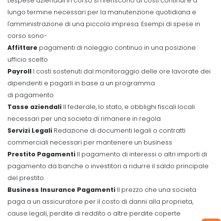
Le
spese aziendali in corso si riferiscono ai costi continui e a
lungo termine necessari per la manutenzione quotidiana e
l'amministrazione di una piccola impresa. Esempi di spese in
corso sono-
Affittare
pagamenti di noleggio continuo in una posizione
ufficio scelto
Payroll
I costi sostenuti dal monitoraggio delle ore lavorate dei
dipendenti e pagarli in base a un programma
di pagamento
Tasse aziendali
Il federale, lo stato, e obblighi fiscali locali
necessari per una societa di rimanere in regola
Servizi Legali
Redazione di documenti legali o contratti
commerciali necessari per mantenere un business
Prestito Pagamenti
Il pagamento di interessi o altri importi di
pagamento da banche o investitori a ridurre il saldo principale
del prestito
Business Insurance Pagamenti
Il prezzo che una societa
paga a un assicuratore per il costo di danni alla proprieta,
cause legali, perdite di reddito o altre perdite coperte