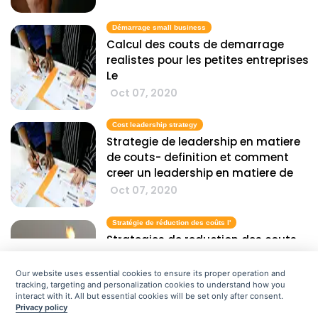
Démarrage small business
Calcul des couts de demarrage
realistes pour les petites entreprises
Le
Oct 07, 2020
Cost leadership strategy
Strategie de leadership en matiere
de couts- definition et comment
creer un leadership en matiere de
Oct 07, 2020
Stratégie de réduction des coûts l'
Strategies de reduction des couts
efficaces L'
Oct 07, 2020
Our website uses essential cookies to ensure its proper operation and
tracking, targeting and personalization cookies to understand how you
Alors, quel est le cout de faire
interact with it. All but essential cookies will be set only after consent.
Privacy policy