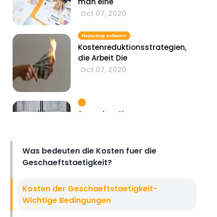
man eine
Oct 07, 2020
Reporting software
Kostenreduktionsstrategien,
die Arbeit Die
Oct 07, 2020
So senken Sie
Lebensmittelkosten und
steigern Sie den Umsatz.
Oct 07, 2020
Was bedeuten die Kosten fuer die
Geschaeftstaetigkeit?
Senkung der produktionskosten produktion
So reduzieren Sie
Kosten der Geschaeftstaetigkeit-
Produktionskosten Die
Wichtige Bedingungen
Oct 07, 2020