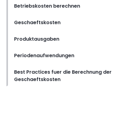
Betriebskosten berechnen
Top 10 Tipps zur Senkung der
Geschaeftskosten
Betriebskosten
Oct 07, 2020
Produktausgaben
Periodenaufwendungen
Senkung der kosten für unternehmen
Beste Kostensenkungsideen
fuer Ihr kleines Unternehmen
Best Practices fuer die Berechnung der
Oct 24, 2020
Geschaeftskosten